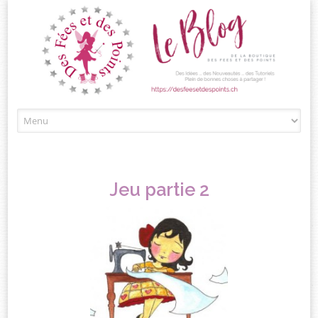
Passez
au
contenu
Jeu partie 2