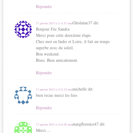
Répondre
Ghislaine37
dit:
17 janvier 2015 à 11 h 51 min
Bonjour Fée Sandra
Merci pour cette deuxième étape.
Chez moi en Indre et Loire, il fait un temps
superbe avec du soleil.
Bon weekend.
Bises. Bien amicalement.
Répondre
michelle
dit:
17 janvier 2015 à 13 h 32 min
bien recue merci les fees
Répondre
margflorence47
dit:
17 janvier 2015 à 14 h 09 min
Merci….