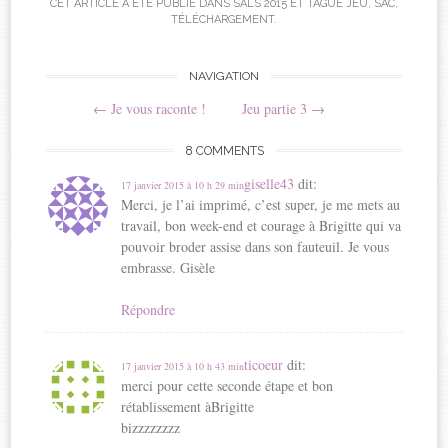
CET ARTICLE A ÉTÉ PUBLIÉ DANS
SALS 2015
ET TAGUÉ
JEU
,
SAC
,
TÉLÉCHARGEMENT
.
Navigation
NAVIGATION
←
Je vous raconte !
Jeu partie 3
→
articles
8 COMMENTS
giselle43
dit:
17 janvier 2015 à 10 h 29 min
Merci, je l’ai imprimé, c’est super, je me mets au
travail, bon week-end et courage à Brigitte qui va
pouvoir broder assise dans son fauteuil. Je vous
embrasse. Gisèle
Répondre
ticoeur
dit:
17 janvier 2015 à 10 h 43 min
merci pour cette seconde étape et bon
rétablissement àBrigitte
bizzzzzzzz