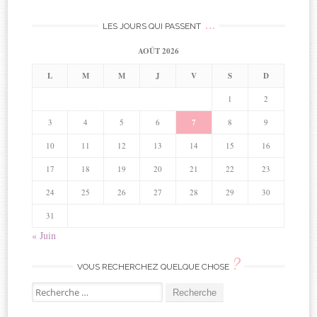
…
LES JOURS QUI PASSENT
AOÛT 2026
L
M
M
J
V
S
D
1
2
3
4
5
6
7
8
9
10
11
12
13
14
15
16
17
18
19
20
21
22
23
24
25
26
27
28
29
30
31
« Juin
?
VOUS RECHERCHEZ QUELQUE CHOSE
Vous
recherchez
?