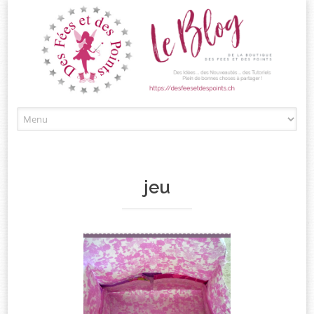
Passez
au
contenu
jeu