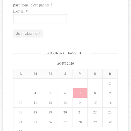
parutions, c'est par ici !
E-mail
*
…
LES JOURS QUI PASSENT
AOÛT 2026
L
M
M
J
V
S
D
1
2
3
4
5
6
7
8
9
10
11
12
13
14
15
16
17
18
19
20
21
22
23
24
25
26
27
28
29
30