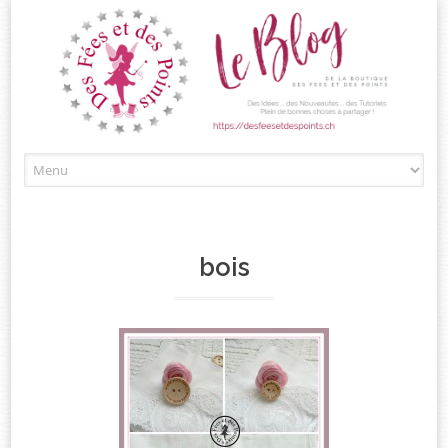
Passez
au
contenu
bois